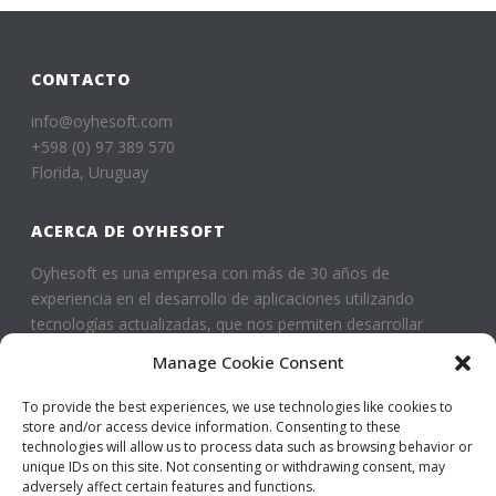
CONTACTO
info@oyhesoft.com
+598 (0) 97 389 570
Florida, Uruguay
ACERCA DE OYHESOFT
Oyhesoft es una empresa con más de 30 años de
experiencia en el desarrollo de aplicaciones utilizando
tecnologías actualizadas, que nos permiten desarrollar
productos innovadores adaptados al funcionamiento de
Manage Cookie Consent
cada empresa.
To provide the best experiences, we use technologies like cookies to
store and/or access device information. Consenting to these
SERVICIOS
technologies will allow us to process data such as browsing behavior or
unique IDs on this site. Not consenting or withdrawing consent, may
Aplicaciones comerciales
adversely affect certain features and functions.